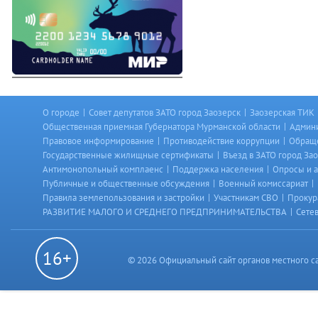
|
|
О городе
Совет депутатов ЗАТО город Заозерск
Заозерская ТИК
|
Общественная приемная Губернатора Мурманской области
Админи
|
|
Правовое информирование
Противодействие коррупции
Обраще
|
Государственные жилищные сертификаты
Въезд в ЗАТО город За
|
|
Антимонопольный комплаенс
Поддержка населения
Опросы и 
|
|
Публичные и общественные обсуждения
Военный комиссариат
|
|
Правила землепользования и застройки
Участникам СВО
Прокур
|
РАЗВИТИЕ МАЛОГО И СРЕДНЕГО ПРЕДПРИНИМАТЕЛЬСТВА
Сете
16+
© 2026 Официальный сайт органов местного с