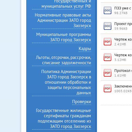
государственных и
муниципальных услуг РФ
ПЗЗ уже с
98.27Кб
Нормативные правовые акты
Администрации ЗАТО город
Проект пр
Заозерск
59.96Кб
Муниципальные программы
ЗАТО город Заозерск
Чертеж кон
2.41Мб
Кадры
Чертеж ко
Льготы, отсрочки, рассрочки,
3.12Мб
списание задолженности
Протокол о
Политика Администрации
1.61Мб
ЗАТО город Заозерск в
отношении обработки и
Заключение
защиты персональных
1003.02Кб
данных
Проверки
Государственные жилищные
сертификаты гражданам
подлежащим отселению из
ЗАТО город Заозерск