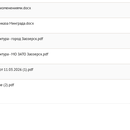
 изменениями.docx
иказа Минграда.docx
тура - город Заозерск.pdf
нтура - МО ЗАТО Заозерск.pdf
т 11.03.2026 (1).pdf
 (2).pdf