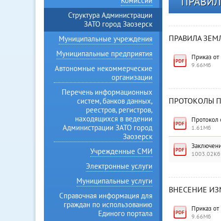
ПРАВИЛ
Комиссии
Структура Администрации
ЗАТО город Заозерск
ПРАВИЛА ЗЕМ
Муниципальные учреждения
Муниципальные предприятия
Приказ от
9.66Мб
Автономные некоммерческие
организации
Перечень информационных
ПРОТОКОЛЫ П
систем, банков данных,
реестров, регистров,
находящихся в ведении
Протокол о
Администрации ЗАТО город
1.61Мб
Заозерск
Заключение
Учрежденные СМИ
1003.02Кб
Электронные услуги
Муниципальные услуги
ВНЕСЕНИЕ ИЗ
Справочная информация для
граждан по использованию
Приказ от
Единого портала
9.66Мб