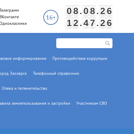
0
8
.
0
8
.
2
6
Телеграмм
16+
ВКонтакте
1
2
.
4
7
.
2
7
Однокласники
авовое информирование
Противодействие коррупции
город Заозерск
Телефонный справочник
Опека и попечительство
авила землепользования и застройки
Участникам СВО