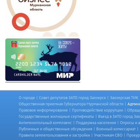
|
|
О городе
Совет депутатов ЗАТО город Заозерск
Заозерская ТИК
|
Общественная приемная Губернатора Мурманской области
Админи
|
|
Правовое информирование
Противодействие коррупции
Обраще
|
Государственные жилищные сертификаты
Въезд в ЗАТО город За
|
|
Антимонопольный комплаенс
Поддержка населения
Опросы и 
|
|
Публичные и общественные обсуждения
Военный комиссариат
|
|
Правила землепользования и застройки
Участникам СВО
Прокур